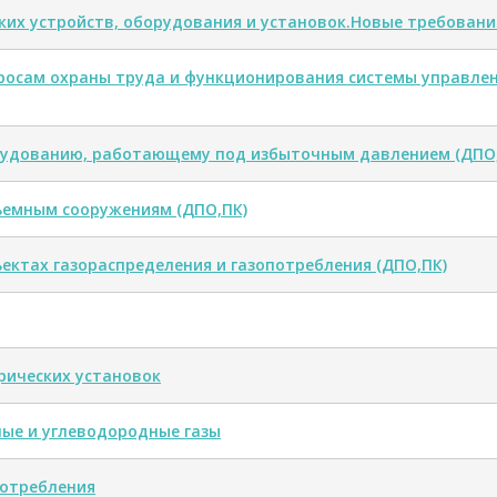
ких устройств, оборудования и установок.Новые требовани
росам охраны труда и функционирования системы управлен
рудованию, работающему под избыточным давлением (ДПО
ъемным сооружениям (ДПО,ПК)
ктах газораспределения и газопотребления (ДПО,ПК)
рических установок
ые и углеводородные газы
потребления